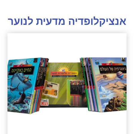
אנציקלופדיה מדעית לנוער
לחץ כאן